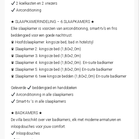
2 koelkasten en 2 vriezers
Airconditioning
★ SLAAPKAMERINDELING – 6 SLAAPKAMERS ★
Elke slaapkamer is voorzien van airconditioning, smart-tv’s en fris
beddengoed voor een goede nachtrust.
♛ Hoofdslaapkamer: kingsize bed, bad in hotelstijl
♛ Slaapkamer 2: kingsize bed (1,80×2,0m)
♛ Slaapkamer 3: kingsize bed (1,80×2,0m)
♛ Slaapkamer 4: kingsize bed (1,80×2,0m). En-suite badkamer
♛ Slaapkamer 5: kingsize bed (1,80×2,0m) En-suite badkamer
♛ Slaapkamer 6: twee kingsize bedden (1,80×2,0m) En-suite badkamer
Geleverde
beddengoed en handdoeken
Airconditioning in alle slaapkamers
Smart-tv ‘s in alle slaapkamers
★ BADKAMERS ★
De villa beschikt over vier badkamers, elk met moderne armaturen en
inloopdouches voor jouw comfort.
Inloopdouches