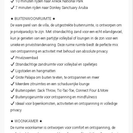
10 minuten rijden naar Arikok National Park
7 minuten rijden naar Donkey Sanctuary Aruba
★ BUITENWOONRUIMTE ★
De ware parel van de villa, de uitgestrekte buitenruimte, is ontworpen om
je privéparadijs te zijn. Met strandachtig zand voor een echt eilandgevoel,
kun je genieten van een partijtje volleybal of loungen in de zon voor een
unieke en privéstrandervaring. Deze ruime ruimte biedt de perfecte mix
van ontspanning en activiteit met behoud van absolute privacy.
Privézwembad
Strandachtige zandruimte voor volleybal en spelletjes
Ligstoelen en hangmatten
Grote Palapa om buiten te eten, te ontspannen en meer
Meerdere zitruimtes en een schaduwrijke lounge
Buitenspelen: Sack Throw, Tic-Tac-Toe, Connect Four & More
Buitenyogaruimte voor ontspanning en mindfulness
Ideaal voor bijeenkomsten, activiteiten en ontspanning in volledige
privacy
★ WOONKAMER ★
De ruime woonkamer is ontworpen voor comfort en ontspanning, de