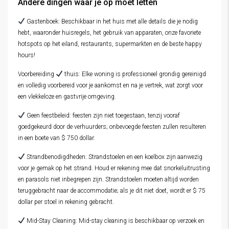
Andere dingen waar je op moet letten
Gastenboek: Beschikbaar in het huis met alle details die je nodig
hebt, waaronder huisregels, het gebruik van apparaten, onze favoriete
hotspots op het eiland, restaurants, supermarkten en de beste happy
hours!
Voorbereiding
thuis: Elke woning is professioneel grondig gereinigd
en volledig voorbereid voor je aankomst en na je vertrek, wat zorgt voor
een vlekkeloze en gastvrije omgeving.
Geen feestbeleid: feesten zijn niet toegestaan, tenzij vooraf
goedgekeurd door de verhuurders; onbevoegde feesten zullen resulteren
in een boete van $ 750 dollar.
Strandbenodigdheden: Strandstoelen en een koelbox zijn aanwezig
voor je gemak op het strand. Houd er rekening mee dat snorkeluitrusting
en parasols niet inbegrepen zijn. Strandstoelen moeten altijd worden
teruggebracht naar de accommodatie; als je dit niet doet, wordt er $ 75
dollar per stoel in rekening gebracht.
Mid-Stay Cleaning: Mid-stay cleaning is beschikbaar op verzoek en