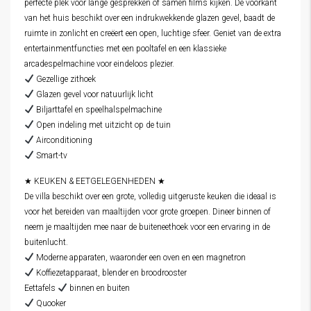
perfecte plek voor lange gesprekken of samen films kijken. De voorkant
van het huis beschikt over een indrukwekkende glazen gevel, baadt de
ruimte in zonlicht en creëert een open, luchtige sfeer. Geniet van de extra
entertainmentfuncties met een pooltafel en een klassieke
arcadespelmachine voor eindeloos plezier.
Gezellige zithoek
Glazen gevel voor natuurlijk licht
Biljarttafel en speelhalspelmachine
Open indeling met uitzicht op de tuin
Airconditioning
Smart-tv
★ KEUKEN & EETGELEGENHEDEN ★
De villa beschikt over een grote, volledig uitgeruste keuken die ideaal is
voor het bereiden van maaltijden voor grote groepen. Dineer binnen of
neem je maaltijden mee naar de buiteneethoek voor een ervaring in de
buitenlucht.
Moderne apparaten, waaronder een oven en een magnetron
Koffiezetapparaat, blender en broodrooster
Eettafels
binnen en buiten
Quooker