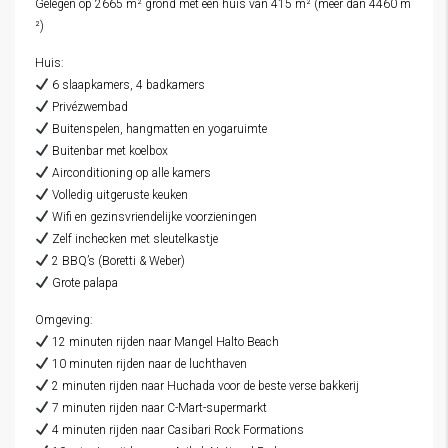
Gelegen op 2665 m² grond met een huis van 415 m² (meer dan 4460 m
²)
Huis:
6 slaapkamers, 4 badkamers
Privézwembad
Buitenspelen, hangmatten en yogaruimte
Buitenbar met koelbox
Airconditioning op alle kamers
Volledig uitgeruste keuken
Wifi en gezinsvriendelijke voorzieningen
Zelf inchecken met sleutelkastje
2 BBQ’s (Boretti & Weber)
Grote palapa
Omgeving:
12 minuten rijden naar Mangel Halto Beach
10 minuten rijden naar de luchthaven
2 minuten rijden naar Huchada voor de beste verse bakkerij
7 minuten rijden naar C-Mart-supermarkt
4 minuten rijden naar Casibari Rock Formations