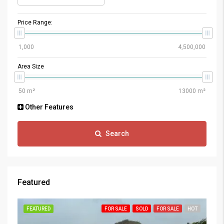
Price Range:
Area Size
Other Features
Search
Featured
FEATURED
FOR SALE
SOLD
FOR SALE
HOT
FE